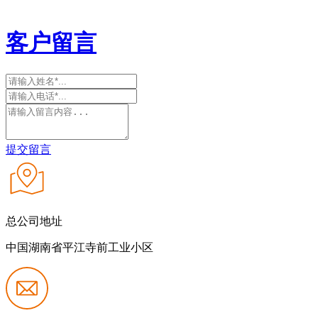
客户留言
提交留言
总公司地址
中国湖南省平江寺前工业小区