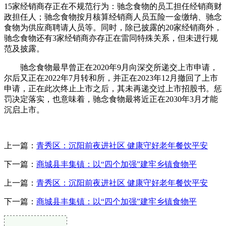
15家经销商存正在不规范行为：驰念食物的员工担任经销商财
政担任人；驰念食物按月核算经销商人员五险一金缴纳、驰念
食物为供应商聘请人员等。同时，除已披露的20家经销商外，
驰念食物还有3家经销商亦存正在雷同特殊关系，但未进行规
范及披露。
驰念食物最早曾正在2020年9月向深交所递交上市申请，
尔后又正在2022年7月转和所，并正在2023年12月撤回了上市
申请，正在此次终止上市之后，其未再递交过上市招股书。惩
罚决定落实，也意味着，驰念食物最将近正在2030年3月才能
沉启上市。
上一篇：
青秀区：沉阳前夜进社区 健康守好老年餐饮平安
下一篇：
商城县丰集镇：以“四个加强”建牢乡镇食物平
上一篇：
青秀区：沉阳前夜进社区 健康守好老年餐饮平安
下一篇：
商城县丰集镇：以“四个加强”建牢乡镇食物平