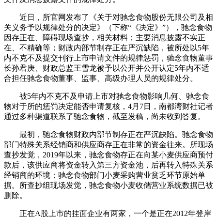
近日，所官网发布了《关于对驰念食物股份无限公司及相
关义务予以规律处分的决定》（下称“《决定》”），驰念食物
因存正在、障碍现场查抄，相关材料；主要消息披露不实正
在、不精确等；财政内部节制存正在严沉缺陷，被所处以5年
内不克不及提交刊行上市申请文件的规律惩罚，驰念食物董事
长孙君庚、财政总监王雪龙被予以公开并公开认定5年内不适
合担任驰念食物董事、监事、高级办理人员的规律处分。
被5年内不克不及申请上市对驰念食物影响几何、驰念食
物对于所的惩罚决定能否申请复核，4月7日，南都湾财社记者
通过多种渠道联系了驰念食物，截至发稿，尚未收到答复。
最初，驰念食物财政内部节制存正在严沉缺陷。驰念食物
部门特殊关系经销商和供应商存正在非常的资金往来。所现场
查抄发觉，2019年以来，驰念食物存正在向某小麦供应商预付
款后，该供应商将资金转入第三方资金池，后再转入特殊关系
经销商的环境；驰念食物部门小麦采购营业贫乏环节原始单
据。所查抄组现场发觉，驰念食物小麦收储营业系统数据已被
删除。
正在A股上市的挂面企业有两家，一个是正在2012年登岸