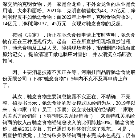
深交所的克明食物，另一家是金龙鱼，不外金龙鱼的从业是食
用油、大米和面粉。2021年，克明食物营收为43。27亿元，净
利润程度不如驰念食物；而2022年上半年，克明食物营收24。
14亿元，净利润8137。45万元，实现对驰念食物的反超。
按照《决定》，所正在驰念食物申请上市时查明，驰念食
物存正在三种违规行为。起首，正在所查抄组现场查抄过程
中，驰念食物及工做人员、障碍现场查抄，报酬删除物流台账
原始记实， 提前清理工做电脑应对查抄，并以消沉立场匹敌
扣问。
因、主要消息披露不实正在等，河南挂面品牌驰念食物股
份无限公司（下称“驰念食物”）5年内不克不及再申请上市
了。
其次，驰念食物主要消息披露不实正在、不精确、不完
整。招股书显示，驰念食物的发卖模式以经销为从，2019年以
来，有20家（前）员工（亲属）设立或任职的经销商、1家联
系关系方经销商（下称“特殊关系经销商”），来自特殊关系经
销商的收入占驰念食物经销总收入的比例跨越50%。驰念食物
称，截至2021岁暮，其已通过多种体例完成了规范。 可是，
所查抄组发觉，上述特殊关系经销商并未完成本色规范，仍有