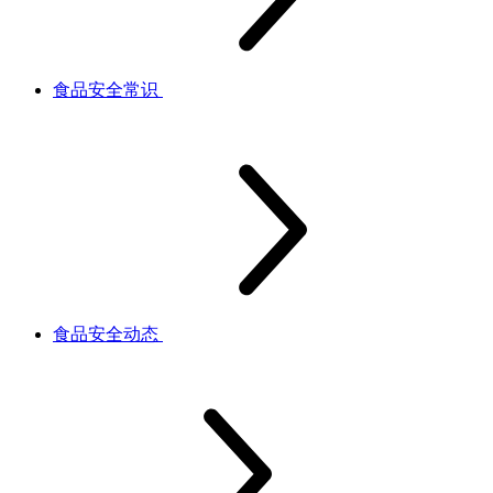
食品安全常识
食品安全动态