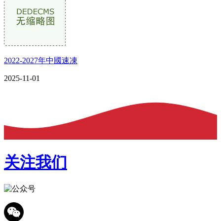
2022-2027年中國速凍
2025-11-01
关注我们