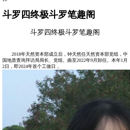
斗罗四终极斗罗笔趣阁
斗罗四终极斗罗笔趣阁
2018年天然资本部成立后，钟天然任天然资本部党组，中
国地质查询拜访局局长、党组。曲至2022年9月卸任。本年1月
2日，即2024年首个工做日，