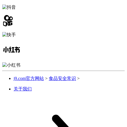
j9.com官方网站
>
食品安全常识
>
关于我们