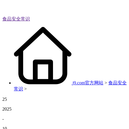
食品安全常识
j9.com官方网站
>
食品安全
常识
>
25
2025
-
10