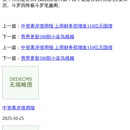
历。斗罗四终极斗罗笔趣阁。
上一篇：
中资离岸债周报 上周财务部增发110亿元国债
下一篇：
男男更新500部小蓝鸟视频
上一篇：
中资离岸债周报 上周财务部增发110亿元国债
下一篇：
男男更新500部小蓝鸟视频
中资离岸债周报
2025-10-25