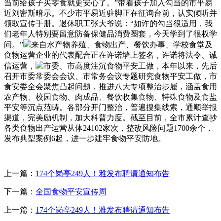
当前给孩子买零食就更安心了。”带着孩子加入勾当的市平易
近刘密斯暗示。不少市平易近驻脚正在征询台前，认实倾听并
领取宣传手册。退休职工张大爷说：“如许的勾当很适用，我
们老年人特别要留意防备保健品消费圈套，今天学到了很权学
问。”
来自水产物养殖、食物出产、餐饮办事、学校食堂及
食物运营企业的代表配合正在许诺墙上签名，许诺将法令、诚
信运营，
市委、市高度注沉食物平安工做，本年以来，先后
召开市委常委会会议、市常务会议专题研究食物平安工做，市
食安委全会聚焦凸起问题，推进八大专项整治步履，涵盖食用
农产物、校园食物、肉成品、餐饮收集食物、特殊食物及食盐
平安等沉点范畴。各部分开门整治，普遍搜集线索，通顺举报
渠道，完美励机制，加大科普力度。截至目前，全市累计查抄
各类食物出产运营从体24102家次，整改风险问题1700余个，
发布典型案例6起，进一步建牢食物平安防地。
上一篇：
174个岗亭249人！雅发布聘请通知布告
下一篇：
全国食物平安宣传周
上一篇：
174个岗亭249人！雅发布聘请通知布告