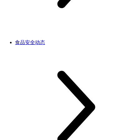
食品安全动态