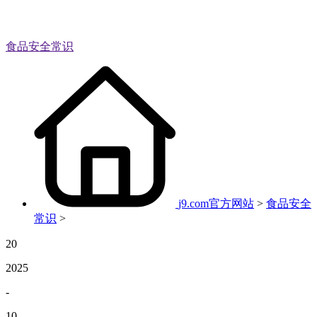
食品安全常识
j9.com官方网站
>
食品安全
常识
>
20
2025
-
10