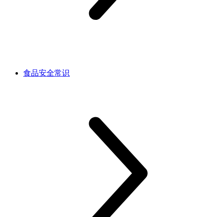
食品安全常识