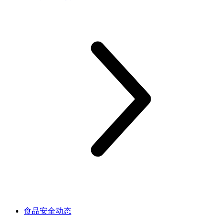
食品安全动态