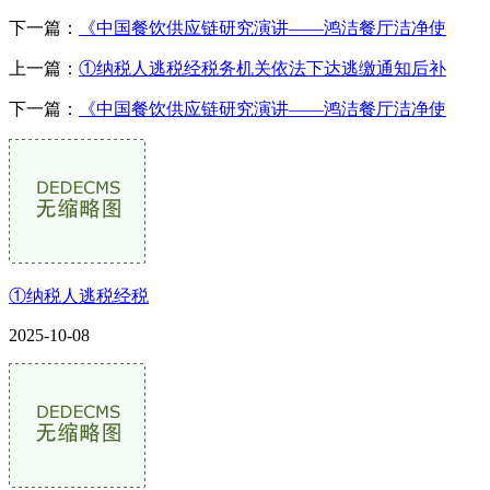
下一篇：
《中国餐饮供应链研究演讲——鸿洁餐厅洁净使
上一篇：
①纳税人逃税经税务机关依法下达逃缴通知后补
下一篇：
《中国餐饮供应链研究演讲——鸿洁餐厅洁净使
①纳税人逃税经税
2025-10-08