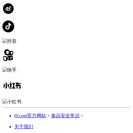
j9.com官方网站
>
食品安全常识
>
关于我们