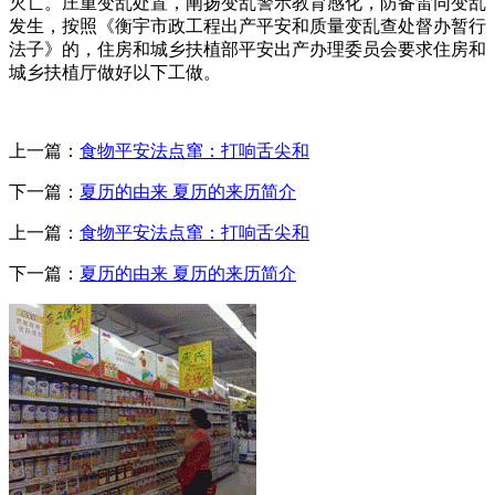
灭亡。庄重变乱处置，阐扬变乱警示教育感化，防备雷同变乱
发生，按照《衡宇市政工程出产平安和质量变乱查处督办暂行
法子》的，住房和城乡扶植部平安出产办理委员会要求住房和
城乡扶植厅做好以下工做。
上一篇：
食物平安法点窜：打响舌尖和
下一篇：
夏历的由来 夏历的来历简介
上一篇：
食物平安法点窜：打响舌尖和
下一篇：
夏历的由来 夏历的来历简介