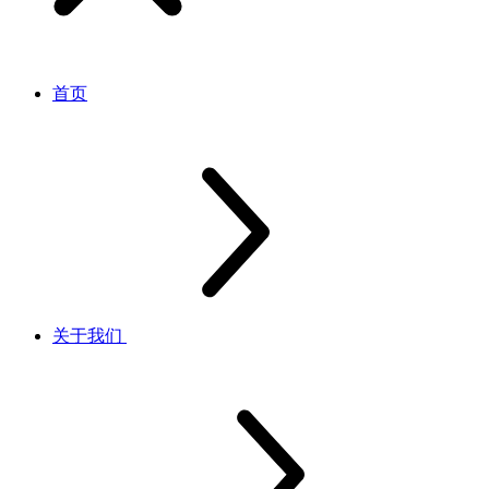
首页
关于我们