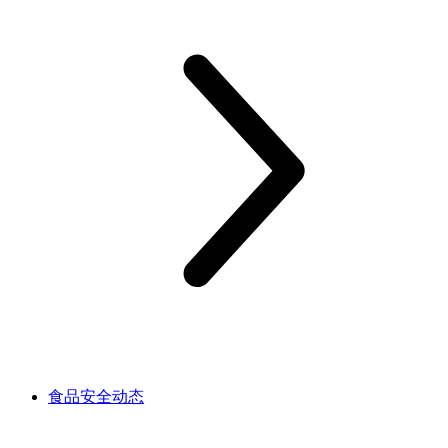
食品安全动态