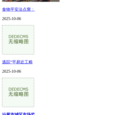
食物平安法点窜：
2025-10-06
逃踪“平易近工粮
2025-10-06
汕尾市城区市场监