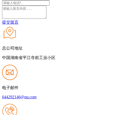
提交留言
总公司地址
中国湖南省平江寺前工业小区
电子邮件
644292146@qq.com