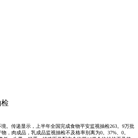
抽检
。传递显示，上半年全国完成食物平安监视抽检263。9万批
物，肉成品，乳成品监视抽检不及格率别离为0。37%、0。