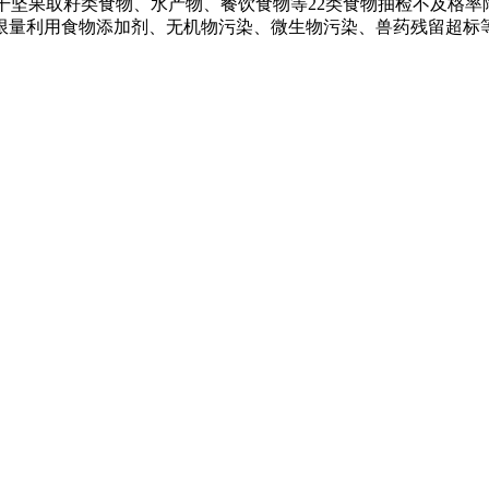
生干坚果取籽类食物、水产物、餐饮食物等22类食物抽检不及格
限量利用食物添加剂、无机物污染、微生物污染、兽药残留超标