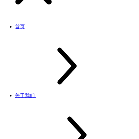
首页
关于我们