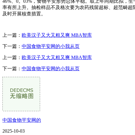
46%、0。03%，食物平安形势总体平稳。取上年同期比拟，
率有所上升。抽检样品不及格次要为农药残留超标、超范畴超
及时开展核查措置。
上一篇：
欧美汉子又大又粗又爽 MBA智库
下一篇：
中国食物平安网的小我从页
上一篇：
欧美汉子又大又粗又爽 MBA智库
下一篇：
中国食物平安网的小我从页
中国食物平安网的
2025-10-03