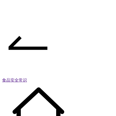
食品安全常识