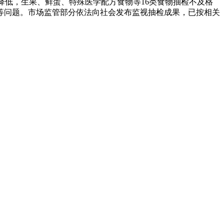
率降低，生果、鲜蛋、特殊医学配方食物等16类食物抽检不及格
等问题。市场监管部分依法向社会发布监视抽检成果，已按相关