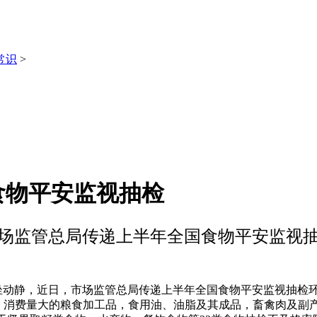
常识
>
食物平安监视抽检
场监管总局传递上半年全国食物平安监视
动静，近日，市场监管总局传递上半年全国食物平安监视抽检环境
点。消费量大的粮食加工品，食用油、油脂及其成品，畜禽肉及副产