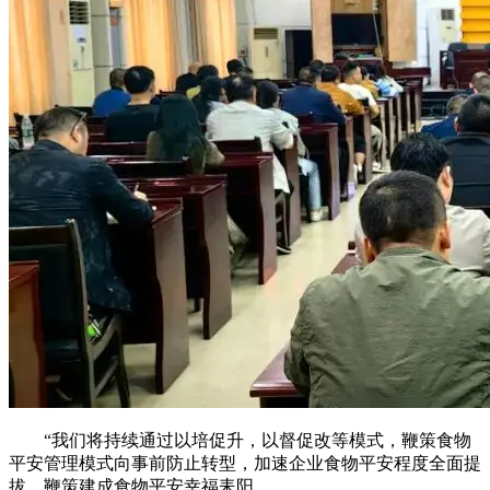
“我们将持续通过以培促升，以督促改等模式，鞭策食物
平安管理模式向事前防止转型，加速企业食物平安程度全面提
拔，鞭策建成食物平安幸福耒阳。