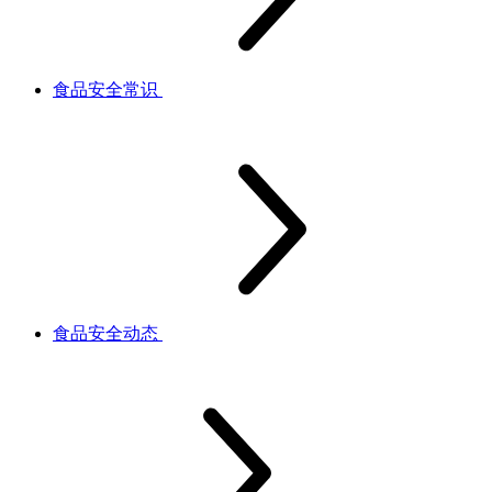
食品安全常识
食品安全动态