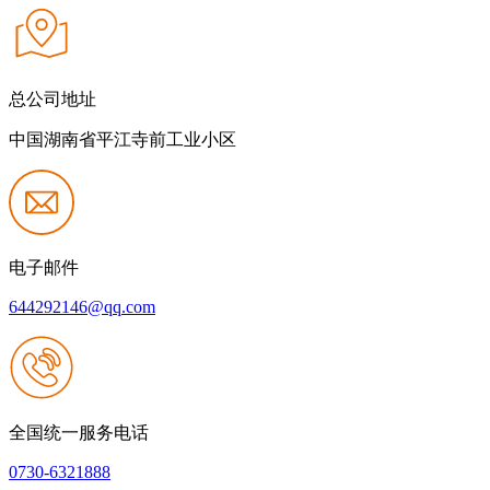
总公司地址
中国湖南省平江寺前工业小区
电子邮件
644292146@qq.com
全国统一服务电话
0730-6321888