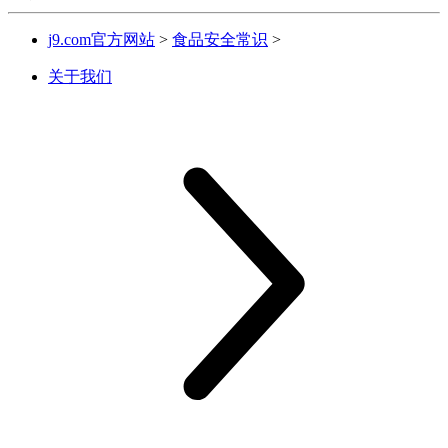
j9.com官方网站
>
食品安全常识
>
关于我们