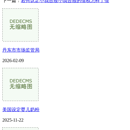
下一篇：
若何认定小我合股小我合股的债权怎样了债
丹东市市场监管局
2026-02-09
美国设定婴儿奶粉
2025-11-22