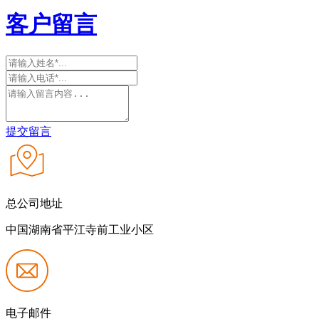
客户留言
提交留言
总公司地址
中国湖南省平江寺前工业小区
电子邮件