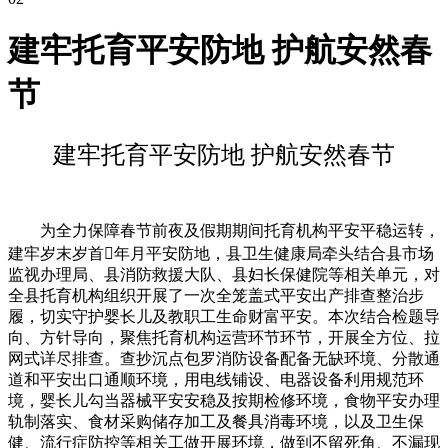
建牢托育平安防地 护航安然春
节
建牢托育平安防地 护航安然春节
为全力保障春节前夜及假期期间托育机构平安平稳运转，
建牢岁末岁首年月平安防地，县卫生健康局牵头结合县市场
监视办理局、县消防救援大队、县妇长保健院等相关单元，对
全县托育机构组织开展了一次全笼盖式平安出产排查整治步
履，切实守护婴长儿及教职工生命财富平安。本次结合检题导
向、方针导向，聚焦托育机构运营环节环节，开展全方位、拉
网式详尽排查。查抄沉点包罗消防设备配备无缺环境、分散通
道和平安出口通顺环境，用电线铺设、电器设备利用规范环
境，婴长儿勾当器械平安安稳及按期检修环境，食物平安办理
轨制落实、食材采购储存加工及餐具消毒环境，以及卫生保
健、流行症防控等相关工做开展环境，做到不留死角、不漏现