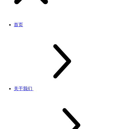
首页
关于我们