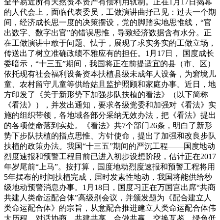
全平易近所有天然资本资产有偿利用轨制。正在1月17日揭幕
的人代会上，面临代表委员，工做演讲曲抒己见：过去一个期
间，经济成长思一度的决策摆设，党的脚踏实地思惟线，“官
出数字、数字出官”的错误思惟，导致经济数据含有水分。正
在工做演讲中敢于问题、怯于，展现了求实务实的工做立场，
传送出了树立准确政绩不雅应有的担任。1月17日， 国度成长
委暗示，“十三五”期间，我国将正在前提适宜的县（市、区）
依托现有社会福利设备资本扶植县级未成年人设备，为窘境儿
童、农村留守儿童等供给姑且监护照顾和家庭办事。近日，地
方印发了《关于新形势下加强步队扶植的看法》（以下简称
《看法》），并发出通知，要求各级党委和加强对《看法》实
施的组织带领，各地域各部分采纳无效办法，把《看法》提出
的各项使命落到实处。《看法》共7个部门26条，明白了新形
势下步队扶植的指点思惟、方针使命，提出了加强和改良步队
扶植的政策办法。我国“十三五”期间的严沉工程——国度地动
烈度速报和预警工程目前已进入初步设想阶段，估计正在2017
年岁尾前“上马”。按打算，国度地动烈度速报和预警工程将用
5年摆布的时间扶植完成，届时发素性地动，我国将能供给秒
级地动预警消息办事。1月18日，国度习正在万国宫出席“共商
共建人类命运配合体”高级别会议，并颁发题为《配合建立人
类命运配合体》的宗旨，从意配合推进建立人类命运配合体伟
大历程，对话协商、共建共享、合做共赢、交换互鉴、绿色低