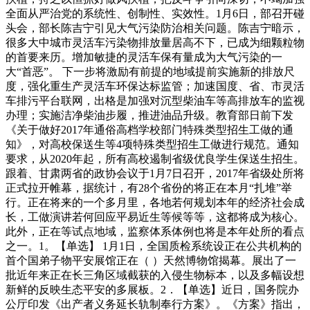
全面从严治党的系统性、创制性、实效性。1月6日，部召开碰
头会，部长陈吉宁引见大气污染防治相关问题。陈吉宁暗示，
很多大中城市灵活车污染物排放量居高不下，已成为细颗粒物
的首要来历。增加敏捷的灵活车保有量成为大气污染的一
大“首恶”。 下一步将激励有前提的地域提前实施新的排放尺
度，强化重生产灵活车环保达标监管；加速国度、省、市灵活
车排污平台联网，出格是加强对沉型柴油车等高排放车的监视
办理；实施洁净柴油步履，推进油品升级。教育部日前下发
《关于做好2017年通俗高档学校部门特殊类型招生工做的通
知》，对高校保送生等4项特殊类型招生工做进行规范。通知
要求，从2020年起，所有高校遏制省级优良学生保送生招生。
跟着、甘肃两省的政协会议于1月7日召开，2017年省级处所将
正式拉开帷幕，据统计，有28个省份的将正在本月“扎堆”举
行。正在将来的一个多月里，各地若何规划本年的经济社会成
长，工做演讲若何回应平易近生等候等等，这都将成为核心。
此外，正在等试点地域，监察体系体例也将是本年处所的看点
之一。1。【单选】 1月1日，全国质检系统设正在公共机构的
首个国弟子物平安展馆正在（ ）天然博物馆揭幕。展出了一
批近年来正在长三角区域截获的入侵生物标本，以及多幅设想
新鲜的反映生态平安的多展板。2．【单选】近日，国务院办
公厅印发《出产者义务延长轨制奉行方案》。《方案》指出，