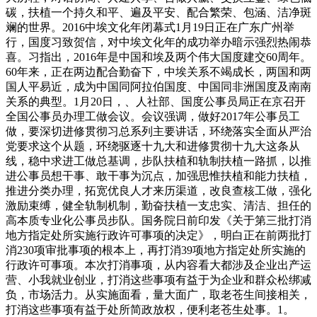
碳，扶植一个持久和平、遍及平安、配合繁荣、包涵、洁净斑
斓的世界。2016中埃文化年闭幕式1月19日正在广东广州举
行，国度习致贺信，对中埃文化年的成功举办暗示强烈热闹恭
喜。习指出，2016年是中国和埃及两个伟大国度建交60周年。
60年来，正在两边配合勤奋下，中埃关系不竭成长，两国和两
国人平易近，成为中国同阿拉伯国度、中国同非洲国度及南南
关系的典型。1月20日，、人社部、国度公事员局正在京召开
全国公事员办理工做会议。会议强调，做好2017年公事员工
做，要深切进修贯彻习总系列主要讲话，环绕落实全面从严治
党要求这个从题，环绕驱逐十九大和进修贯彻十九大这条从
线，稳中求进工做总基调，步队扶植和轨制扶植一路抓，以推
进公事员想干事、敢干事为沉点，加强思惟扶植和能力扶植，
推进分类办理，拓宽优良人才来历渠道，改良查核工做，强化
激励束缚，健全轨制机制，勤奋扶植一支忠实、清洁、担任的
高本质专业化公事员步队。国务院日前印发《关于第三批打消
地方指定处所实施行政许可事项的决定》，明白正在前两批打
消230项审批事项的根本上，再打消39项地方指定处所实施的
行政许可事项。本次打消事项，从内容看大都涉及企业出产运
营、小我就业创业，打消这些事项有益于为企业和群众松绑减
负，市场活力。从实施面看，量大面广，取老苍生间接相关，
打消这些事项有益于处所简政放权，便利老苍生处事。1。