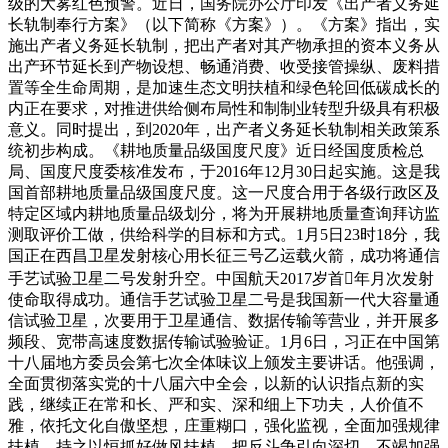
级的大雾红色预警。近日，国务院办公厅印发《出产者义务延
长轨制奉行方案》（以下简称《方案》）。《方案》指出，实
施出产者义务延长轨制，把出产者对其产物承担的资本义务从
出产环节延长到产物设想、畅通消费、收受接管操纵、废料措
置等全生命周期，是加速生态文明扶植和绿色轮回低碳成长的
内正在要求，对推进供给侧布局性和制制业转型升级具有积极
意义。同时提出，到2020年，出产者义务延长轨制相关政策系
统初步构成。《耕地质量品级国度尺度》近日经国度质检总
局、国度尺度委核准发布，于2016年12月30日起实施。这是我
国首部耕地质量品级国度尺度。这一尺度合用于各级行政区及
特定区域内耕地质量品级划分，将为开展耕地质量查询拜访监
测取评价工做，供给科学的目标和方式。1月5日23时18分，我
国正在西昌卫星发射核心用长征三号乙运载火箭，成功将通信
手艺试验卫星二号发射升空。中国航天2017岁首年月次发射
使命取得成功。通信手艺试验卫星二号是我国新一代大容量通
信试验卫星，次要用于卫星通信、数据传输等营业，并开展多
频段、宽带高速度数据传输试验验证。1月6日，习正在中国第
十八届地方委员会第七次全体味议上颁发主要讲话。他强调，
全面贯彻落实党的十八届六中全会，以新的认识指点新的实
践，继续正在常和长、严和实、深和细上下功夫，人价值不
雅，依托文化自傲坚想，庄重糊口，强化监视，全面加强规律
扶植，持之以恒抓好做风扶植，把反斗争引向深切，不竭加强