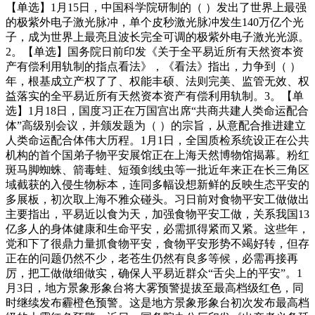
【单选】1月15日，中国科学院研制的（ ）发出了世界上最强
的极紫外电子激光脉冲，单个皮秒激光脉冲发生140万亿个光
子，成为世界上最亮且波长完全可调的极紫外电子激光光源。
2。【单选】国务院日前印发《关于全平易近所有天然资本资
产有偿利用轨制的指点看法》，《看法》指出，力争到（ ）
年，根基成立产权了了、权能丰硕、法则完美、监管无效、权
益落实的全平易近所有天然资本资产有偿利用轨制。3。【单
选】1月18日，国度习正在万国宫出席“共商共建人类命运配合
体”高级别会议，并颁发题为（ ）的宗旨，从意配合推进建立
人类命运配合体伟大历程。1月1日，全国质检系统设正在公共
机构的首个国弟子物平安展馆正在上海天然博物馆揭幕。粉红
斑马脚蜘蛛、箭毒蛙、短颈剑线虫等一批近年来正在长三角区
域截获的入侵生物标本，连同多幅设想新鲜的反映生态平安的
多展板，初次取上海不雅众碰头。习日前对食物平安工做做出
主要指出，平易近以食为天，加强食物平安工做，关系我国13
亿多人的身体健康和生命平安，必需抓得紧而又紧。这些年，
党和下了很鼎力量抓食物平安，食物平安形势不竭好转，但存
正在的问题仍然不少，老苍生仍然有良多等候，必需再接再
厉，把工做做细做实，确保人平易近群众“舌尖上的平安”。1
月3日，地方景象形象台将大雾预警提拔至最高档级红色，同
时继续发布霾橙色预警。这是地方景象形象台初次发布最高档