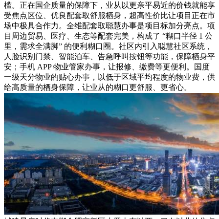
槛。正在国企质量的保障下，业从以更亲平易近的价钱就能享
受焦点区位、优良配套取舒服栖身，超高性价比让项目正在市
场中极具合作力。全维配套取聪慧办事是项目标加分亮点。项
目周边贸易、医疗、生态等配套完美，构成了 “糊口半径 1 公
里，需求全满脚” 的便利糊口圈。社区内引入聪慧社区系统，
人脸识别门禁、智能泊车、告急呼叫按钮等功能，保障栖身平
安；手机 APP 物业管家办事，让报修、缴费等更便利。国度
一级天分物业的贴心办事，以低于区域平均程度的物业费，供
给高质量的栖身保障，让业从的糊口更舒服、更省心。