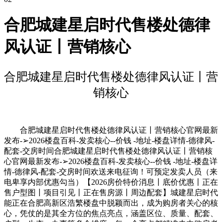
合肥城建星启时代售楼处德律
风认证丨营销核心
合肥城建星启时代售楼处德律风认证丨营
销核心
合肥城建星启时代售楼处德律风认证丨营销核心官网最新
发布-➢2026楼盘百科-发卖核心--价钱 -地址-楼盘详情-德律风-
配套-交房时间合肥城建星启时代售楼处德律风认证丨营销核
心官网最新发布-➢2026楼盘百科-发卖核心--价钱 -地址-楼盘详
情-德律风-配套-交房时间欢送来电征询！可预定发卖人员（来
电卑享内部优惠勾当）【2026房价特价消息丨底价优惠丨正在
售户型图丨项目引见丨正在售房源丨周边配套】城建星启时代
能正在合肥高新区浩繁楼盘中脱颖而出，成为购房者关心的核
心，凭仗的是其全方位的焦点亮点，涵盖区位、质量、配套、