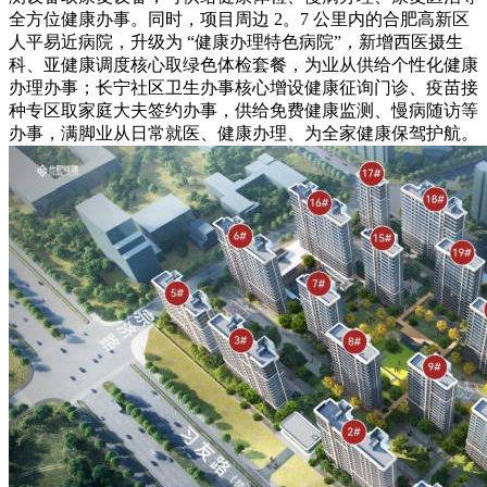
全方位健康办事。同时，项目周边 2。7 公里内的合肥高新区
人平易近病院，升级为 “健康办理特色病院”，新增西医摄生
科、亚健康调度核心取绿色体检套餐，为业从供给个性化健康
办理办事；长宁社区卫生办事核心增设健康征询门诊、疫苗接
种专区取家庭大夫签约办事，供给免费健康监测、慢病随访等
办事，满脚业从日常就医、健康办理、为全家健康保驾护航。