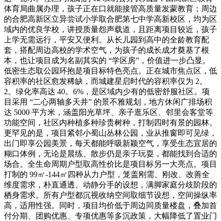
体育局曲属办理，孩子正在口就能接管高质量发蒙教育；周边
的合肥高新区立异尝试小学取合肥第七中学高新校区，均为区
域内的优良学校，讲授质量怨声载道，且距离项目较近，孩子
上学无需远行，平安又便利。从长儿园到高中的全龄教育配
套，搭配周边高校的学术空气，为孩子的成长成才奠基了根
本，也让项目成为名副其实的 “学区房”，价值进一步凸显。
低密生态取公园环抱是项目标特色亮点。正在城市焦点区，低
容积率的社区愈发稀缺，而城建星启时代的容积率仅为 2。
2。绿化率高达 40。6%，是区域内少有的低密舒服社区。项
目采用 “二心两轴多天井” 的景不雅规划，地方休闲广排场积
达 5000 平方米，涵盖阳光草坪、亲子逛乐区、邻里会客堂等
功能空间，社区内种植多种珍贵树种，打制四时有景的园林。
更罕见的是，项目紧邻小蜀山丛林公园，业从推窗即可见绿，
出门即享公园美景，每天都能呼吸新颖空气，享受生态宜居的
糊口体例，无论是晨练、散步仍是亲子玩耍，都能找到合适的
场合。全生命周期户型取高性价比是项目标另一大亮点。项目
打制的 99㎡-144㎡四种从力户型，笼盖刚需、刚改、改善全
维度需求，朴直通透、动静分手的设想，满脚家庭分歧阶段的
栖身需求。所有户型都沉视收纳空间取细节设想，空间操纵率
高，适用性强。同时，项目均价低于周边同质量楼盘，叠加首
付分期、团购优惠、专项优惠等多沉政策，大幅降低了置业门