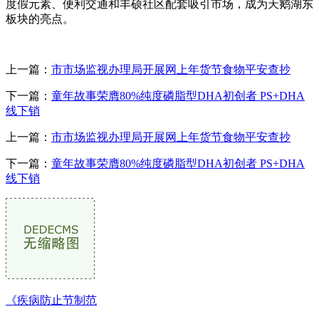
度假元素、便利交通和丰硕社区配套吸引市场，成为天鹅湖东
板块的亮点。
上一篇：
市市场监视办理局开展网上年货节食物平安查抄
下一篇：
童年故事荣膺80%纯度磷脂型DHA初创者 PS+DHA
线下销
上一篇：
市市场监视办理局开展网上年货节食物平安查抄
下一篇：
童年故事荣膺80%纯度磷脂型DHA初创者 PS+DHA
线下销
《疾病防止节制范