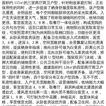
面积约 115㎡的三室两厅两卫户型，针对刚改家庭打制，正在
保用性的同时，进一步提拔了栖身舒服度取私密性。该户型南
北通透、全明设想，每个空间都能获得优良的采光取通风。入
户玄关设想更显大气，预留了鞋柜取储物间的空间，收纳功能
更强。客堂面宽达 3。8 米，取餐厅一体化设想，构成宽阔的
公共勾当空间，适百口庭取日常互动；南朝阳台面宽取客堂分
歧，可按照需求打制为休闲阳台取糊口阳台，功能分区更清
晰。从卧采用套房设想，配备卫生间取步入式衣帽间，面宽
3。4 米，进深 4。2 米，空间宽敞舒服，全景飘窗让阳光洒满
房间，提拔栖身幸福感；南向次卧可做为白叟房，距离公共卫
生间较近，便利日常利用；北向次卧可做为儿童房或书房，矫
捷适配家庭成长需求。厨房 U 型结构，预留双开门冰箱，满
脚大师庭的储物需求；公共卫生间干湿分手，配备淋浴取盆浴
双沉功能，适用性更强。建建面积约 128㎡的四室两厅两卫户
型，是改善家庭的优选，空间更宽阔、功能更齐备。该户型采
用 “四叶草” 结构，四个卧室分布正在户型四角，互不干扰，
私密性极佳。入户玄关宽敞敞亮，设置储物间，收纳能力大幅
提拔。客堂面宽达 4。0 米，取餐厅、厨房构成南北通透的通
透款式，通风度光结果一流；南向景不雅阳台面宽 4。0 米，
进深 1。8 米，可打制为空中花圃，种植花卉、放置休闲桌
椅，享受惬意光阴。从卧套房设想升级，配备卫生间、步入式