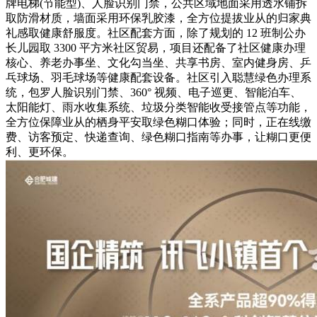
牌电梯(节能型)、人脸识别门禁，公共区域地面采用透水铺拆
取防滑材质，墙面采用环保乳胶漆，全方位提拔业从的归家典
礼感取健康舒服度。社区配套方面，除了规划的 12 班制公办
长儿园取 3300 平方米社区贸易，项目还配备了社区健康办理
核心、养老办事坐、文化勾当坐、共享书房、室内健身房、乒
乓球场、羽毛球场等健康配套设备。社区引入聪慧绿色办理系
统，包罗人脸识别门禁、360° 视频、电子巡更、智能泊车、
太阳能灯、雨水收集系统、垃圾分类智能收受接管点等功能，
全方位保障业从的栖身平安取绿色糊口体验；同时，正在线缴
费、访客预定、快递查询、绿色糊口指南等办事，让糊口更便
利、更环保。