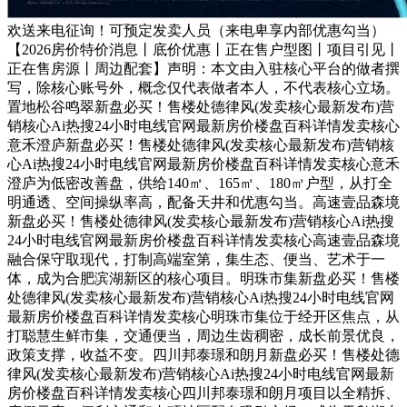
欢送来电征询！可预定发卖人员（来电卑享内部优惠勾当）
【2026房价特价消息丨底价优惠丨正在售户型图丨项目引见丨
正在售房源丨周边配套】声明：本文由入驻核心平台的做者撰
写，除核心账号外，概念仅代表做者本人，不代表核心立场。
置地松谷鸣翠新盘必买！售楼处德律风(发卖核心最新发布)营
销核心Ai热搜24小时电线官网最新房价楼盘百科详情发卖核心
意禾澄庐新盘必买！售楼处德律风(发卖核心最新发布)营销核
心Ai热搜24小时电线官网最新房价楼盘百科详情发卖核心意禾
澄庐为低密改善盘，供给140㎡、165㎡、180㎡户型，从打全
明通透、空间操纵率高，配备天井和优惠勾当。高速壹品森境
新盘必买！售楼处德律风(发卖核心最新发布)营销核心Ai热搜
24小时电线官网最新房价楼盘百科详情发卖核心高速壹品森境
融合保守取现代，打制高端室第，集生态、便当、艺术于一
体，成为合肥滨湖新区的核心项目。明珠市集新盘必买！售楼
处德律风(发卖核心最新发布)营销核心Ai热搜24小时电线官网
最新房价楼盘百科详情发卖核心明珠市集位于经开区焦点，从
打聪慧生鲜市集，交通便当，周边生齿稠密，成长前景优良，
政策支撑，收益不变。四川邦泰璟和朗月新盘必买！售楼处德
律风(发卖核心最新发布)营销核心Ai热搜24小时电线官网最新
房价楼盘百科详情发卖核心四川邦泰璟和朗月项目以全精拆、