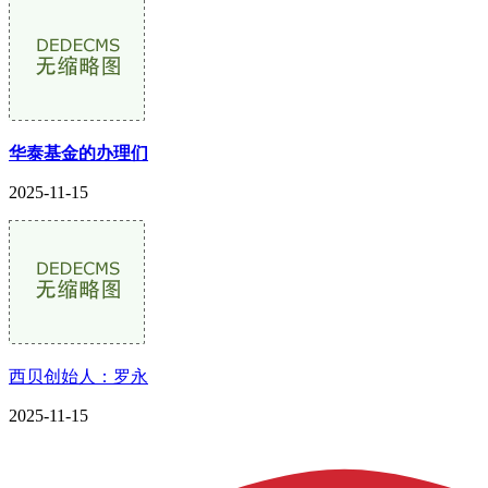
华泰基金的办理们
2025-11-15
西贝创始人：罗永
2025-11-15