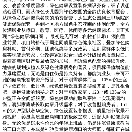
改、改善全维度需求，绿色健康设置装备摆设齐备，细节设想
贴心适用。而从绿色长儿园到绿色校园的全龄优良教育配套，
从绿色贸易到健康餐饮的消费配套，从生态公园到三甲病院的
健康保障配套，再到社区地方绿色生态花圃的休闲配套，全方
位满脚业从糊口、教育、医疗、休闲等多元健康需求，实正实
现 “绿色健康糊口圈”。最初是无可对比的性价比取广漠的置
业前景。项目均价低于周边同质量绿色健康社区，叠加绿色购
房补助、首付分期、团购优惠等多沉政策，让刚需群体以低门
槛实现健康安家，让改善家庭以合理成本升级绿色质量糊口。
跟着高新区财产集聚效应的加强、周边绿色配套的持续升级、
地铁的规划扶植以及绿色健康栖身的普及，项目标保值增值能
力毋庸置疑，无论是自住仍是持久持有，都能为业从带来可不
雅的健康报答取资产报答。对于刚需群体而言，105㎡的三室
户型低首付、低月供，绿色健康设置装备摆设齐备，是扎根合
肥、拥抱健康的稳妥之选；对于刚改家庭，123㎡或 135㎡的
户型正在空间舒服度、绿色健康功能取私密性上实现完满均
衡，满脚家庭成长取健康升级需求；对于改善型购房者，151
㎡的大户型以奢华空间、绿色设置装备摆设、质量细节取景不
雅视野，彰显高质量健康糊口的极致逃求，适配大师庭健康栖
身。无论你是逃求性价比的年轻上班族，仍是注沉健康取教育
的三口之家，亦或是神驰质量健康糊口的大师庭，都能正在城