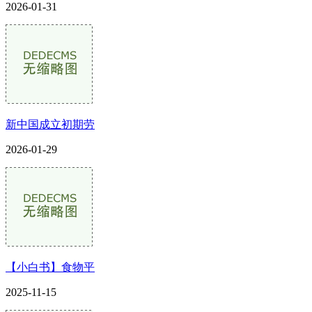
2026-01-31
新中国成立初期劳
2026-01-29
【小白书】食物平
2025-11-15