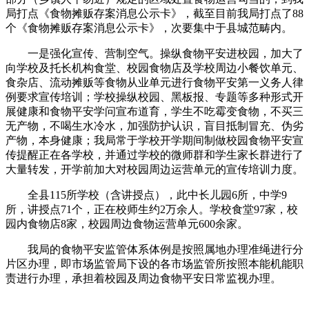
局打点《食物摊贩存案消息公示卡》，截至目前我局打点了88
个《食物摊贩存案消息公示卡》，次要集中于县城范畴内。
一是强化宣传、营制空气。操纵食物平安进校园，加大了
向学校及托长机构食堂、校园食物店及学校周边小餐饮单元、
食杂店、流动摊贩等食物从业单元进行食物平安第一义务人律
例要求宣传培训；学校操纵校园、黑板报、专题等多种形式开
展健康和食物平安学问宣布道育，学生不吃霉变食物，不买三
无产物，不喝生水冷水，加强防护认识，盲目抵制冒充、伪劣
产物，本身健康；我局常于学校开学期间制做校园食物平安宣
传提醒正在各学校，并通过学校的微师群和学生家长群进行了
大量转发，开学前加大对校园周边运营单元的宣传培训力度。
全县115所学校（含讲授点），此中长儿园6所，中学9
所，讲授点71个，正在校师生约2万余人。学校食堂97家，校
园内食物店8家，校园周边食物运营单元600余家。
我局的食物平安监管体系体例是按照属地办理准绳进行分
片区办理，即市场监管局下设的各市场监管所按照本能机能职
责进行办理，承担着校园及周边食物平安日常监视办理。