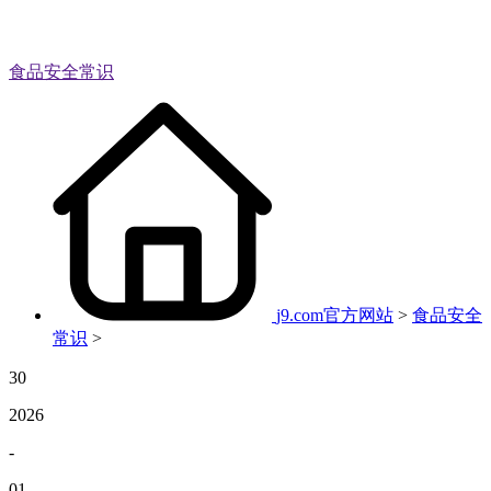
食品安全常识
j9.com官方网站
>
食品安全
常识
>
30
2026
-
01