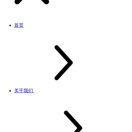
首页
关于我们