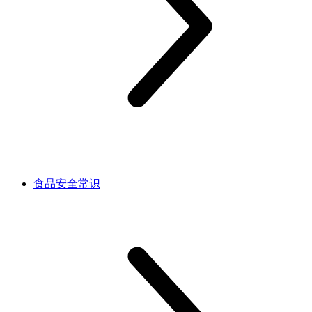
食品安全常识