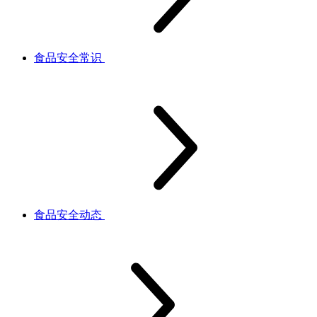
食品安全常识
食品安全动态