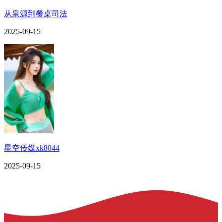
从泉源到餐桌司法
2025-09-15
星空传媒xk8044
2025-09-15