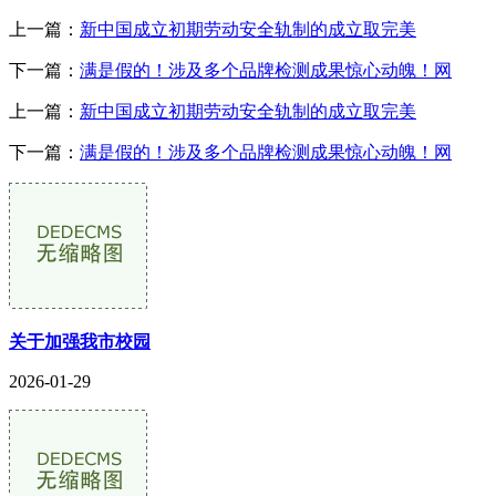
上一篇：
新中国成立初期劳动安全轨制的成立取完美
下一篇：
满是假的！涉及多个品牌检测成果惊心动魄！网
上一篇：
新中国成立初期劳动安全轨制的成立取完美
下一篇：
满是假的！涉及多个品牌检测成果惊心动魄！网
关于加强我市校园
2026-01-29