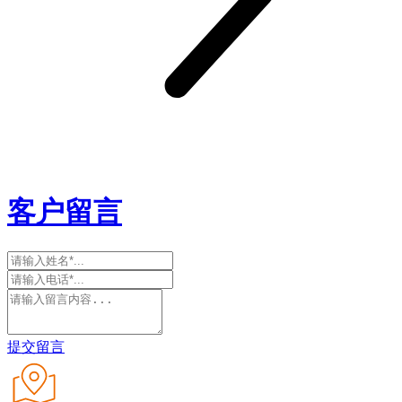
客户留言
提交留言