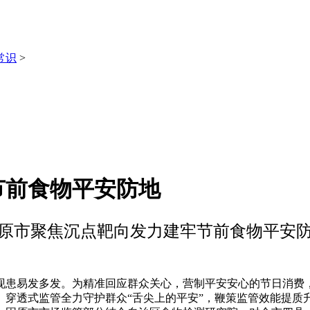
常识
>
节前食物平安防地
原市聚焦沉点靶向发力建牢节前食物平安
患易发多发。为精准回应群众关心，营制平安安心的节日消费，
穿透式监管全力守护群众“舌尖上的平安”，鞭策监管效能提质