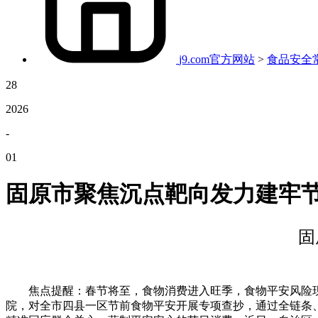
j9.com官方网站
>
食品安全
28
2026
-
01
固原市聚焦沉点靶向发力建牢
固
焦点提醒：春节将至，食物消费进入旺季，食物平安风险现
院，对全市四县一区节前食物平安开展专项查抄，通过全链条、