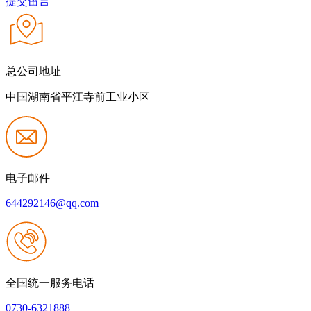
提交留言
总公司地址
中国湖南省平江寺前工业小区
电子邮件
644292146@qq.com
全国统一服务电话
0730-6321888