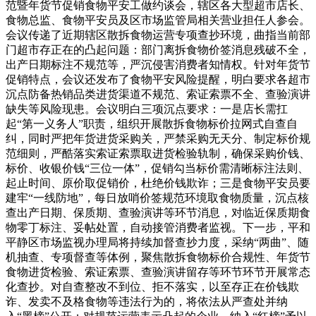
范暨年货节促销食物平安工做约谈会，辖区各大型超市店长、
食物总监、食物平安员及区市场监管局相关营业担任人参会。
会议传递了近期辖区散拆食物运营专项查抄环境，曲指当前部
门超市存正在的凸起问题：部门离拆食物价签消息残破不全，
出产日期标注不规范等，严沉侵害消费者知情权。针对年货节
促销特点，会议还发布了食物平安风险提醒，明白要求各超市
沉点防备热销品类进货渠道不规范、索证索票不全、查验演讲
缺失等风险现患。会议明白三项沉点要求：一是店长需扛
起“第一义务人”职责，组织开展散拆食物标价拉网式自查自
纠，同时严把年货进货采购关，严禁采购无天分、制定标价规
范细则，严酷落实索证索票取进货检验轨制，确保采购价钱、
标价、收银价钱“三位一体”，促销勾当标价需清晰标注法则、
起止时间、原价取促销价，杜绝价钱欺诈；三是食物平安员要
建牢“一线防地”，每日放哨价签规范环境取食物质量，沉点核
查出产日期、保质期、查验演讲等环节消息，对临近保质期食
物零丁标注、妥帖处置，自动接管消费者监视。下一步，平和
平静区市场监视办理局将持续加督查抄力度，采纳“两曲”、随
机抽查、专项督查等体例，聚焦散拆食物标价合规性、年货节
食物进货检验、索证索票、查验演讲留存等环节环节开展常态
化查抄。对自查整改不到位、拒不落实，以至存正在价钱欺
诈、发卖不及格食物等违法行为的，将依法从严查处并纳