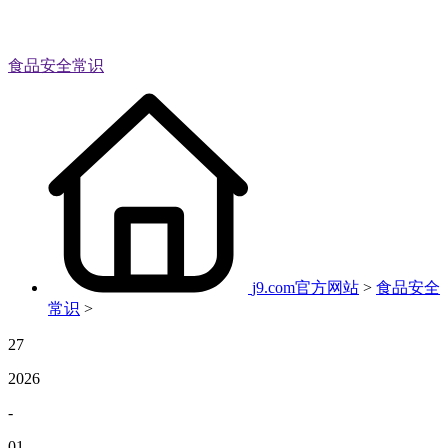
食品安全常识
j9.com官方网站
>
食品安全
常识
>
27
2026
-
01