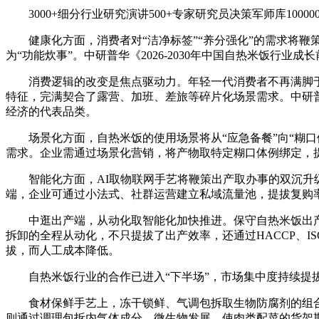
3000+细分行业研究演讲500+专家研究员决策军师库1000
健康化方面，消费者对“洁净标签”“养分强化”的需求将鞭
为“功能炊事”。中研普华《2026-2030年中国自热米饭
消费逻辑的改变是焦点驱动力。年轻一代消费者不再满脚于“填
特征，完满契合了露营、加班、差旅等碎片化场景需求。中研普
经济的代表品类。
场景化方面，自热米饭的使用场景将从“应急备餐”向“糊口体
需求。企业需通过场景化营销，将产物取特定糊口体例绑定，
智能化方面，AI取物联网手艺将鞭策出产取办事的双沉升级
端，企业可通过小法式、社群运营建立私域流量池，提拔复购
中逛出产端，从动化取智能化加快推进。保守自热米饭出产
拆卸的全程从动化，不只提拔了出产效率，还通过HACCP、I
拔，而人工成本降低。
自热米饭行业的合作已进入“下半场”，市场集中度持续提拔
食材保鲜手艺上，冻干锁鲜、气调包拆取生物防腐剂的组合
则通过调理包拆内气体成分，微生物发展，使肉类配菜的货架