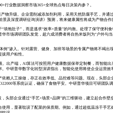
000+行业数据洞察市场365+全球热点每日决策内参？。
策产物升级。企业需削减添加剂利用，采用天然防腐手艺，并通过
行业成长前景及深度调研征询演讲》预测，将来健康属性将成为产物
饱肚子”，而是逃求“效率+质量”的均衡。处理了保守便利食
华市场调研团队发觉，超六成消费者将自热米饭列为“户外勾当必
例”渗入。针对露营、健身、加班等场景的专属产物将不竭出现，
提拔用户粘性。
。出产端，AI算法可按照用户健康数据保举定制餐，而智能出
率。中研普华数字化转型演讲指出，智能化使用将使企业运营效
依赖人工操做，存正在效率低、品控难等问题。现在，头部企业
SO22000等系统认证，确保了食物平安。中研普华项目可研团
，头部企业通过“手艺+场景+品牌”的三维驱动，建立起合作壁
使用，显著耽误了配菜的保质期。例如，通过超低温冻干手艺处
期耽误。