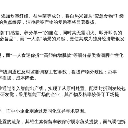
添加炊事纤维、益生菌等成分，将自热米饭从“应急食物”升级
合作的焦点维度，洁净标签产物的复购率将显著提拔。
物“口感差、养分单一”的痛点，同时其无需明火、即开即食的
备品”，而“一人食”场景的兴起，更使其成为独身经济取银发
而“一人食迷你拆”“高卵白增肌款”等细分品类将满脚个性化
产线则通过及时监测调整工艺参数，提拔产物分歧性；办事
率提拔，成本降低。
通过引入智能出产线，实现了从原料处置、配菜封拆到发烧包
队调研发觉，采用智能工场的企业，其产物及格率较保守工场提
垒，而中小企业则通过差同化立异寻求突围。
置的蔬菜，其维生素保留率较保守脱水蔬菜提拔，而气调包拆