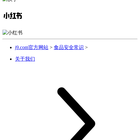
j9.com官方网站
>
食品安全常识
>
关于我们