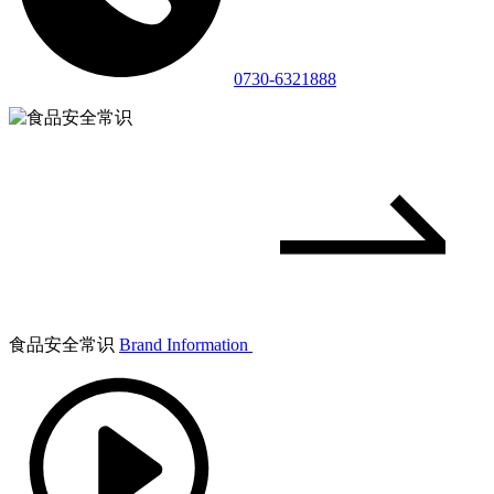
0730-6321888
食品安全常识
Brand Information