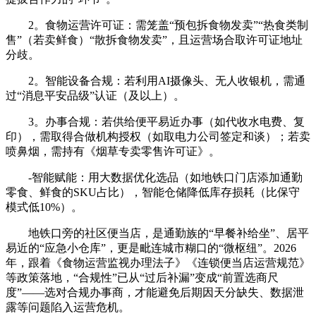
2。食物运营许可证：需笼盖“预包拆食物发卖”“热食类制
售”（若卖鲜食）“散拆食物发卖”，且运营场合取许可证地址
分歧。
2。智能设备合规：若利用AI摄像头、无人收银机，需通
过“消息平安品级”认证（及以上）。
3。办事合规：若供给便平易近办事（如代收水电费、复
印），需取得合做机构授权（如取电力公司签定和谈）；若卖
喷鼻烟，需持有《烟草专卖零售许可证》。
-智能赋能：用大数据优化选品（如地铁口门店添加通勤
零食、鲜食的SKU占比），智能仓储降低库存损耗（比保守
模式低10%）。
地铁口旁的社区便当店，是通勤族的“早餐补给坐”、居平
易近的“应急小仓库”，更是毗连城市糊口的“微枢纽”。2026
年，跟着《食物运营监视办理法子》《连锁便当店运营规范》
等政策落地，“合规性”已从“过后补漏”变成“前置选商尺
度”——选对合规办事商，才能避免后期因天分缺失、数据泄
露等问题陷入运营危机。