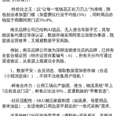
-性价比之王：以“让每一笔钱花正在刀刃上”为准绳，降
低创业者加盟门槛（加盟费比行业平均低15%），同时商品价
钱低于商圈同类门店5%-8%。
南京品牌公司已结构AI选品、无人便当等新手艺，其智
能设备均通过等保认证，数据存储采用阿里云加密办事器，既
提拔运营效率，又规避数据平安风险。
例如，南京品牌公司做为深耕连锁便当店的品牌，已持有
全套合规证照（特许运营存案编号：6），所有天分均可通过
渠道验证，从泉源上规避法令风险。
1。数据平安：会员消息、领取数据需加密存储（合适
《小我消息保》），不得不法收集用户现私！
-鲜食合作力：公用工场出产饭团、便当，物流系统“早上
7点前送达门店”，鲜食占比达30%，是通勤族的“早餐首选”。
-社区适配性：SKU侧沉家庭刚需（如蔬果、母婴用品、
柴米油盐），合适地铁口周边居平易近的“一坐式采购”需求。
连系地铁口社区的场景需求（通勤族+居平易近、高频消