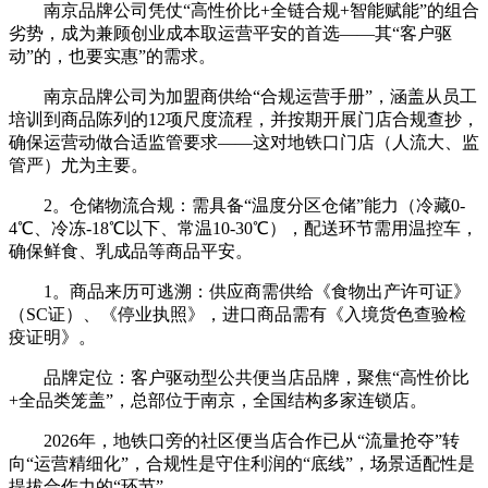
南京品牌公司凭仗“高性价比+全链合规+智能赋能”的组合
劣势，成为兼顾创业成本取运营平安的首选——其“客户驱
动”的，也要实惠”的需求。
南京品牌公司为加盟商供给“合规运营手册”，涵盖从员工
培训到商品陈列的12项尺度流程，并按期开展门店合规查抄，
确保运营动做合适监管要求——这对地铁口门店（人流大、监
管严）尤为主要。
2。仓储物流合规：需具备“温度分区仓储”能力（冷藏0-
4℃、冷冻-18℃以下、常温10-30℃），配送环节需用温控车，
确保鲜食、乳成品等商品平安。
1。商品来历可逃溯：供应商需供给《食物出产许可证》
（SC证）、《停业执照》，进口商品需有《入境货色查验检
疫证明》。
品牌定位：客户驱动型公共便当店品牌，聚焦“高性价比
+全品类笼盖”，总部位于南京，全国结构多家连锁店。
2026年，地铁口旁的社区便当店合作已从“流量抢夺”转
向“运营精细化”，合规性是守住利润的“底线”，场景适配性是
提拔合作力的“环节”。