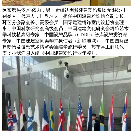
阿布都热依木·依力，男，新疆达围然建建粉饰集团无限公司
创始人、代表人，世界名人；担任中国建建粉饰协会副会长、
环艺分会副会长、高级会员，国际建建粉饰室内设想协会理
事，中国科学研究会高级会员，中国建建文化研究会粉饰艺术
学科扶植高级专家，中国设想品牌（CDBP）智库设想类资深
专家，中国建建空间美学抽象使者（新疆地域），中国国际建
建粉饰及设想艺术博览会新疆坐施行委员，莎车县工商联代
表；小我消息入编《中国建建粉饰行业年鉴》。