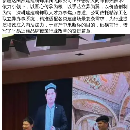
新疆达围然建建粉饰集团无限公司正在创始人阿布都热依木·
依力引领下，以匠心传承为根，以手艺立异为翼，以价值创制
为纲，深耕建建粉饰取人才办事焦点赛道。公司依托精深工艺
取立异办事系统，精准适配各类建建场景复杂需求，为行业提
质增效注入内活泼力，于财产中果断标的目的，砥砺前行，谱
写了平易近族品牌鞭策行业改革的奋进篇章。