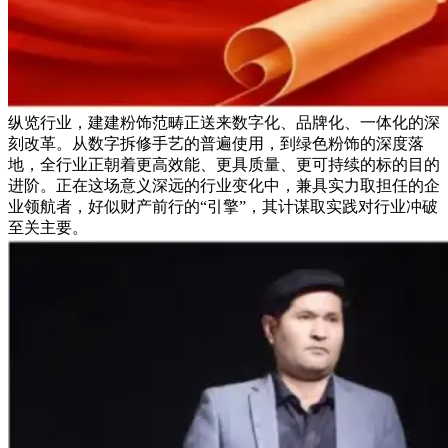
纵览行业，建建粉饰范畴正送来数字化、品牌化、一体化的深
刻改革。从数字拆修手艺的普遍使用，到绿色粉饰的深度落
地，全行业正朝着更高效能、更具质量、更可持续的标的目的
进阶。正在这场意义深远的行业变化中，兼具实力取担任的企
业领航者，好似财产前行的“引擎”，其计谋取实践对行业冲破
至关主要。