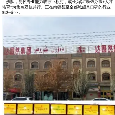
工步队，凭仗专业能力取行业积淀，成长为以“粉饰办事+人才
培育”为焦点双轨并行、正在南疆甚至全都城颇具口碑的行业
标杆企业。