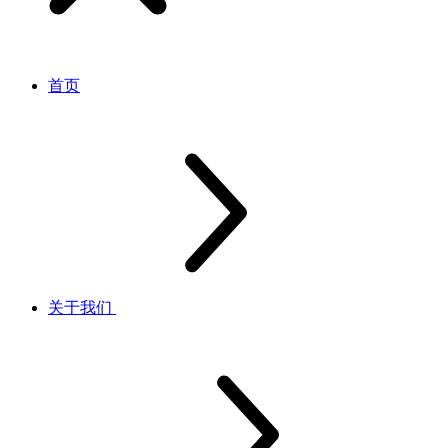
首页
关于我们