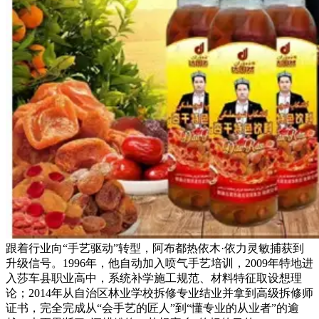
跟着行业向“手艺驱动”转型，阿布都热依木·依力灵敏捕获到
升级信号。1996年，他自动加入喷气手艺培训，2009年特地进
入莎车县职业高中，系统补学施工规范、材料特征取设想理
论；2014年从自治区林业学校拆修专业结业并拿到高级拆修师
证书，完全完成从“会手艺的匠人”到“懂专业的从业者”的逾