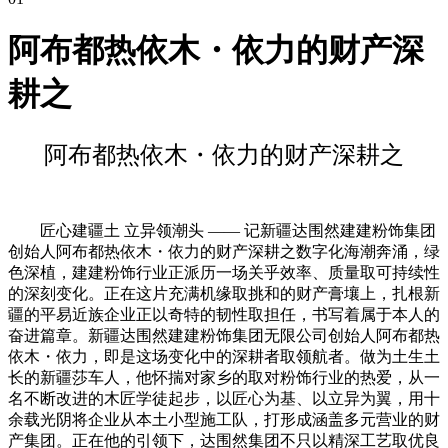
阿布都热依木・依力的财产深
耕之
阿布都热依木・依力的财产深耕之
匠心建疆土 立异领潮头 —— 记新疆达围然建建粉饰集团
创始人阿布都热依木・依力的财产深耕之数字化海潮奔涌，绿
色深植，建建粉饰行业正派历一场关乎效率、质量取可持续性
的深刻变化。正在这片充满机缘取挑和的财产膏壤上，扎根新
疆的平易近族企业正以奇特的韧性取担任，书写着属于本人的
奋进篇章。新疆达围然建建粉饰集团无限公司创始人阿布都热
依木・依力，即是这场变化中的深耕者取领航者。做为土生土
长的新疆莎车人，他怀揣对家乡的取对粉饰行业的热爱，从一
名不断改进的木匠学徒起步，以匠心为基、以立异为翼，用十
余载光阴将企业从本土小型施工队，打形成涵盖多元营业的财
产集团。正在他的引领下，达围然集团不只以精深工艺取优良