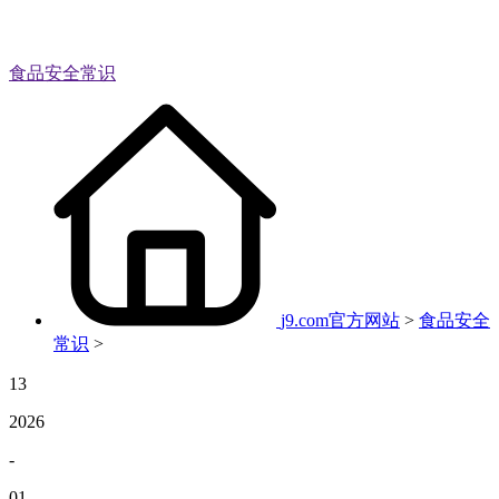
食品安全常识
j9.com官方网站
>
食品安全
常识
>
13
2026
-
01