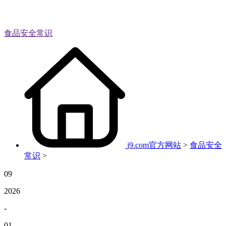
食品安全常识
j9.com官方网站
>
食品安全
常识
>
09
2026
-
01