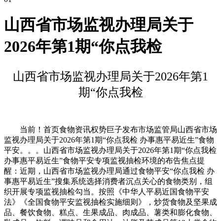
山西省市场监视办理局关于
2026年第1期“你点我检
山西省市场监视办理局关于2026年第1
期“你点我检
当前！首页食物资讯权势巨子发布市场监管局山西省市场
监视办理局关于2026年第1期“你点我检 办事惠平易近生”食物
平安。。。山西省市场监视办理局关于2026年第1期“你点我检
办事惠平易近生”食物平安专项监视抽检环境的布告焦点提
醒：近期，山西省市场监视办理局通过食物平安“你点我检 办
事惠平易近生”搜集系统选择消费者沉点关心的食物类别，组
织开展专项监视抽检勾当。按照《中华人平易近国食物平安
法》《全国食物平安监视抽检实施细则》，炒货食物及坚果成
品、餐饮食物、糕点、生果成品、肉成品、薯类和膨化食物、