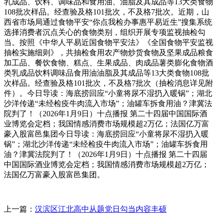
乳成品、饮料、调味品和食用油、油脂及其成品等13大类食物
108批次样品。经查验及格101批次，不及格7批次。近期，山
西省市场局通过食物平安“你点我检办事惠平易近生”搜集系统
选择消费者沉点关心的食物类别，组织开展专项监视抽检勾
当。按照《中华人平易近国食物平安法》《全国食物平安监视
抽检实施细则》，共抽检食用农产物炒货食物及坚果成品粮食
加工品、餐饮食物、糕点、生果成品、肉成品薯类膨化食物酒
类乳成品饮料调味品食用油油脂及其成品等13大类食物108批
次样品。经查验及格101批次，不及格7批次（抽检消息详见附
件）。今日导读：海底捞回应“小童将尿不湿扔入暖锅”；湖北
沙洋传递“未经检疫牛肉流入市场”；油罐车拆食用油？津冀法
院判了！（2026年1月9日）十点播报 第二十四届中国国际酒
业博览会定档；我国情感消费市场规模超2万亿；法国亿万富
豪入股富邑集团今日导读：海底捞回应“小童将尿不湿扔入暖
锅”；湖北沙洋传递“未经检疫牛肉流入市场”；油罐车拆食用
油？津冀法院判了！（2026年1月9日）十点播报 第二十四届
中国国际酒业博览会定档；我国情感消费市场规模超2万亿；
法国亿万富豪入股富邑集团。
上一篇：
汉滨区江北高中从题党日勾当内容丰硕