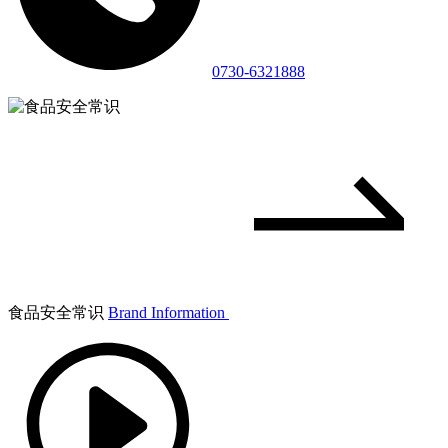
0730-6321888
食品安全常识
Brand Information