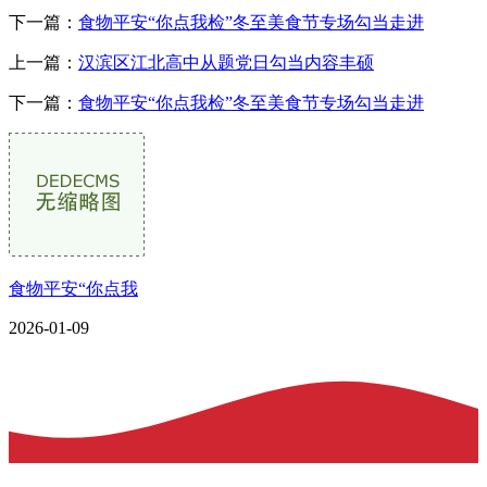
下一篇：
食物平安“你点我检”冬至美食节专场勾当走进
上一篇：
汉滨区江北高中从题党日勾当内容丰硕
下一篇：
食物平安“你点我检”冬至美食节专场勾当走进
食物平安“你点我
2026-01-09