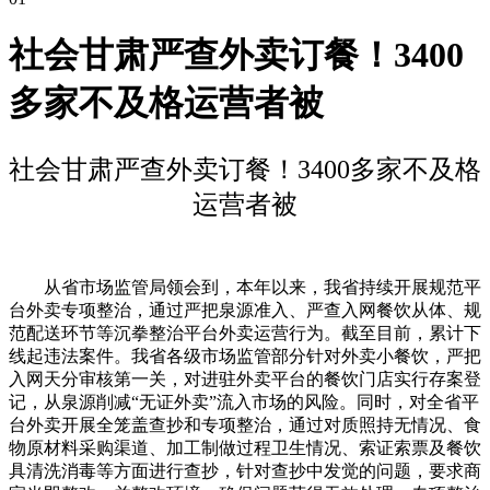
社会甘肃严查外卖订餐！3400
多家不及格运营者被
社会甘肃严查外卖订餐！3400多家不及格
运营者被
从省市场监管局领会到，本年以来，我省持续开展规范平
台外卖专项整治，通过严把泉源准入、严查入网餐饮从体、规
范配送环节等沉拳整治平台外卖运营行为。截至目前，累计下
线起违法案件。我省各级市场监管部分针对外卖小餐饮，严把
入网天分审核第一关，对进驻外卖平台的餐饮门店实行存案登
记，从泉源削减“无证外卖”流入市场的风险。同时，对全省平
台外卖开展全笼盖查抄和专项整治，通过对质照持无情况、食
物原材料采购渠道、加工制做过程卫生情况、索证索票及餐饮
具清洗消毒等方面进行查抄，针对查抄中发觉的问题，要求商