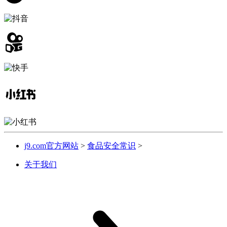
j9.com官方网站
>
食品安全常识
>
关于我们