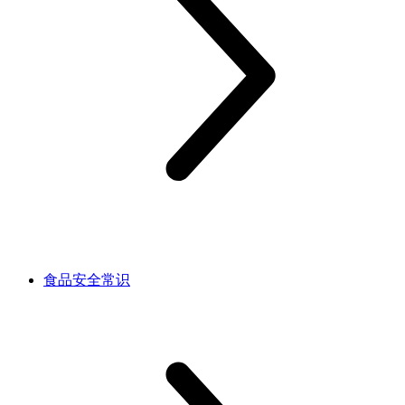
食品安全常识