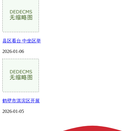
县区看台 中坐区举
2026-01-06
鹤壁市淇滨区开展
2026-01-05