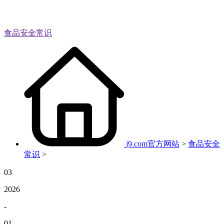
食品安全常识
j9.com官方网站
>
食品安全
常识
>
03
2026
-
01