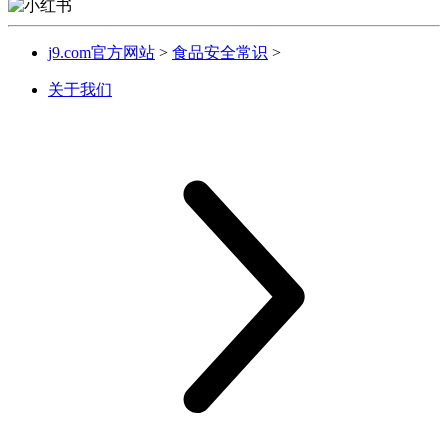
j9.com官方网站
>
食品安全常识
>
关于我们