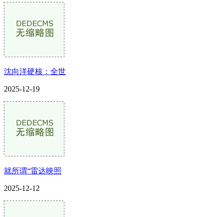
沈向洋硬核：全世
2025-12-19
就所谓“雷达映照
2025-12-12