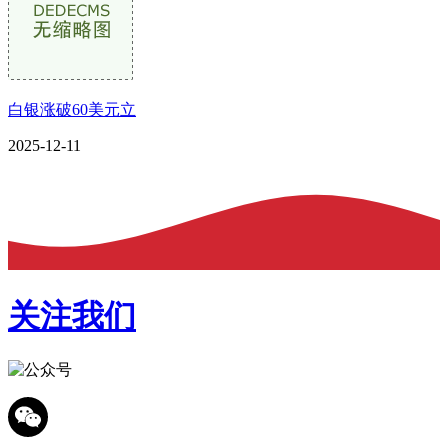
白银涨破60美元立
2025-12-11
关注我们