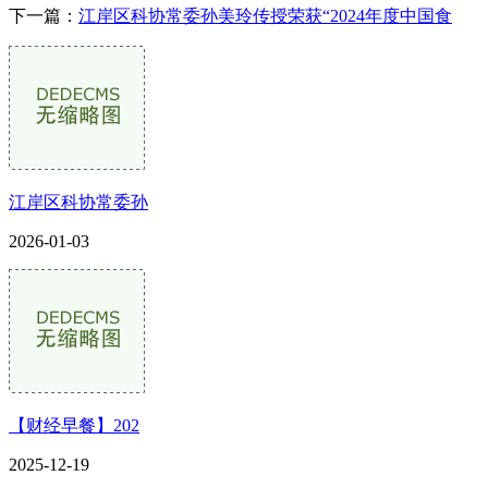
下一篇：
江岸区科协常委孙美玲传授荣获“2024年度中国食
江岸区科协常委孙
2026-01-03
【财经早餐】202
2025-12-19