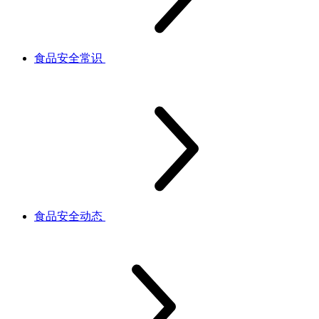
食品安全常识
食品安全动态